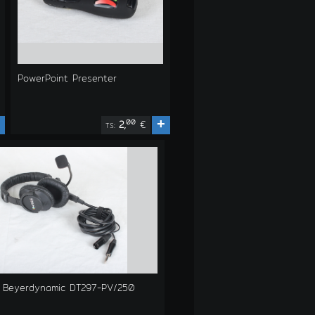
PowerPoint Presenter
+
00
2,
€
TS:
 Beyerdynamic DT297-PV/250