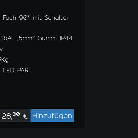
-Fach 90° mit Schalter
16A 1,5mm² Gummi IP44
iv
5Kg
x LED PAR
Hinzufügen
28,
00
€
: