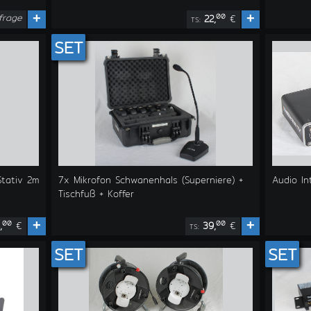
frage
+
+
00
22,
€
TS:
SET
tativ 2m
7x Mikrofon Schwanenhals (Superniere) +
Audio I
Tischfuß + Koffer
+
+
00
00
,
€
39,
€
TS:
SET
SET