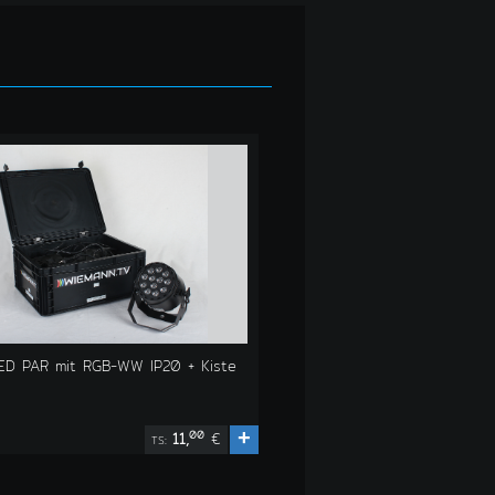
LED PAR mit RGB-WW IP20 + Kiste
+
00
11,
€
TS: