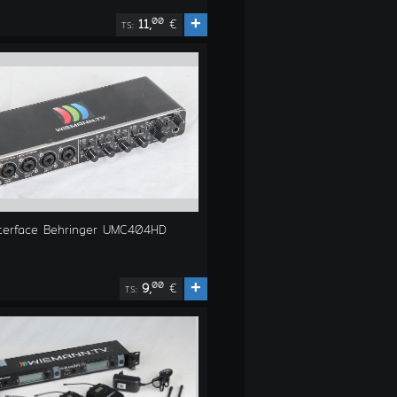
+
00
11,
€
TS:
nterface Behringer UMC404HD
+
00
9,
€
TS: