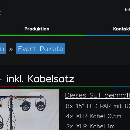
Te
Produktion
Kontak
en
»
Event Pakete
 inkl. Kabelsatz
Dieses SET beinhal
8x
15° LED PAR mit 
4x
XLR Kabel 0,5m
2x
XLR Kabel 1m