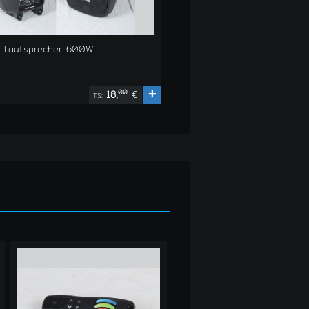
iv Lautsprecher 600W
+
00
18,
€
TS: