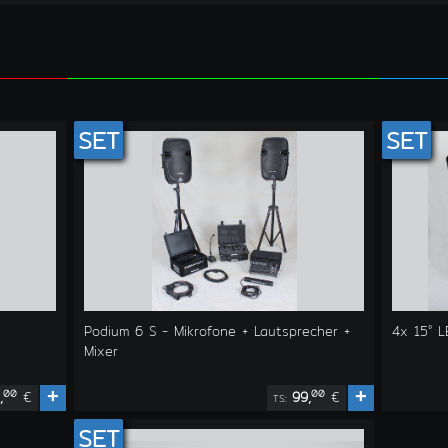
SET
SET
Podium 6 S - Mikrofone + Lautsprecher +
4x 15° 
Mixer
+
+
00
00
,
€
99,
€
TS:
SET