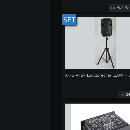
Auf An
TS:
SET
Akku Aktiv-Lautsprecher 120W + S
24
TS: