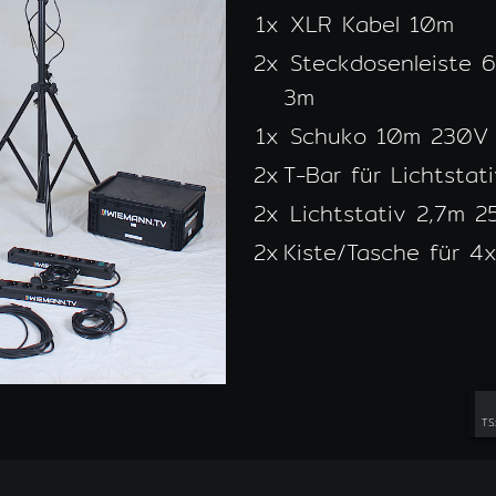
1x
XLR Kabel 10m
2x
Steckdosenleiste 6
3m
1x
Schuko 10m 230V 
2x
T-Bar für Lichtstat
2x
Lichtstativ 2,7m 2
2x
Kiste/Tasche für 4
TS