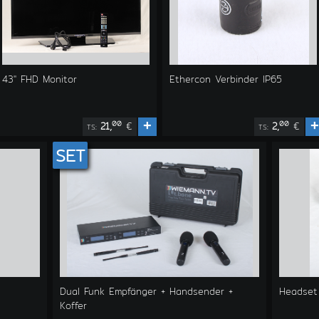
43" FHD Monitor
Ethercon Verbinder IP65
+
+
00
00
21,
€
2,
€
TS:
TS:
SET
Dual Funk Empfänger + Handsender +
Headset
Koffer