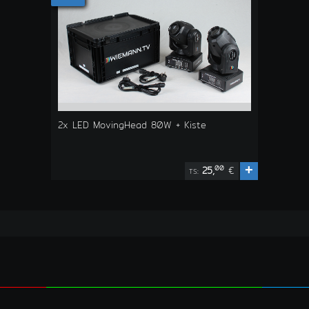
2x LED MovingHead 80W + Kiste
+
00
25,
€
TS: