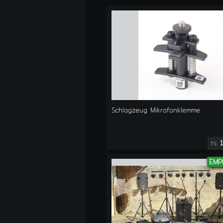
Schlagzeug Mikrofonklemme
1
TS:
EMP