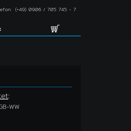
lefon:
(+49) 0906 / 705 745 - 7
t
tet
:
RGB-WW