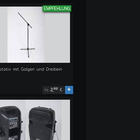
EMPFEHLUNG
stativ mit Galgen und Dreibein
+
00
2,
€
TS: