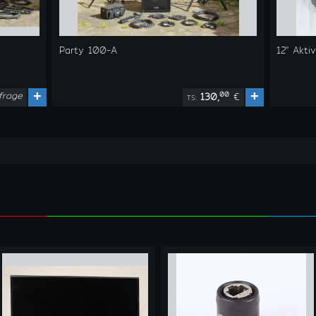
Party 100-A
12" Akt
frage
+
+
00
130,
€
TS: