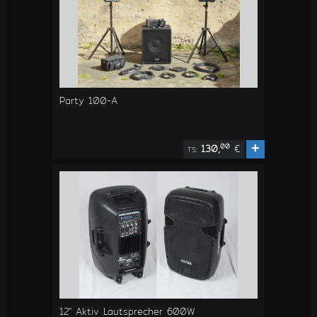
Party 100-A
+
00
130,
€
TS:
12" Aktiv Lautsprecher 600W