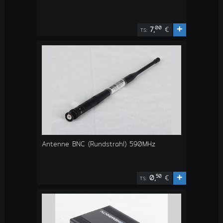
+
00
7,
€
TS:
Antenne BNC (Rundstrahl) 590MHz
+
50
0,
€
TS: