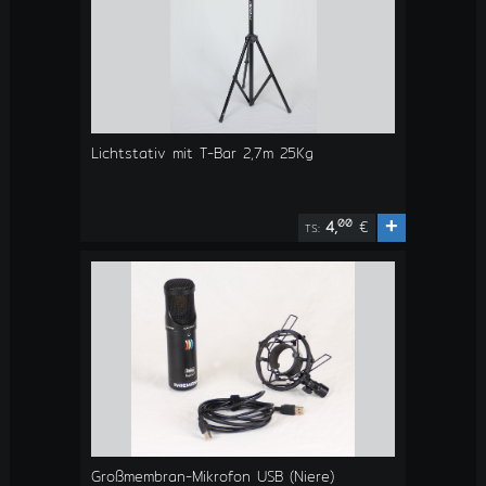
Lichtstativ mit T-Bar 2,7m 25Kg
+
00
4,
€
TS:
Großmembran-Mikrofon USB (Niere)