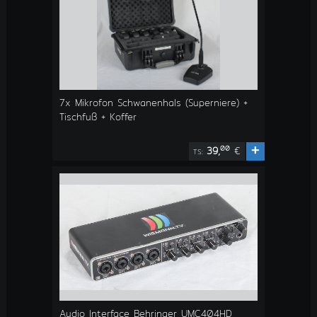
7x Mikrofon Schwanenhals (Superniere) +
Tischfuß + Koffer
+
00
39,
€
TS:
Audio Interface Behringer UMC404HD