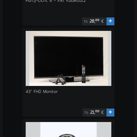
Party-Licht 8 - inkl. Kabelsatz
+
00
28,
€
TS:
43" FHD Monitor
+
00
21,
€
TS: