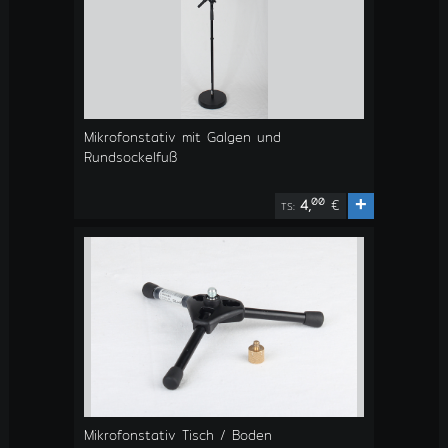
Mikrofonstativ mit Galgen und
Rundsockelfuß
+
00
4,
€
TS:
Mikrofonstativ Tisch / Boden