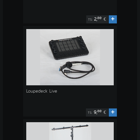
+
00
2,
€
TS:
Loupedeck Live
+
00
9,
€
TS: