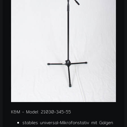
K&M - Model: 21030-345-55
stabiles universal-Mikrofonstativ mit Galgen