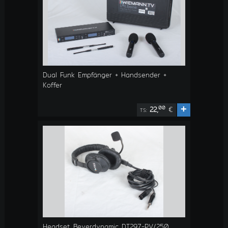
Dual Funk Empfänger + Handsender +
Koffer
+
00
22,
€
TS:
Headset Beyerdynamic DT297-PV/250