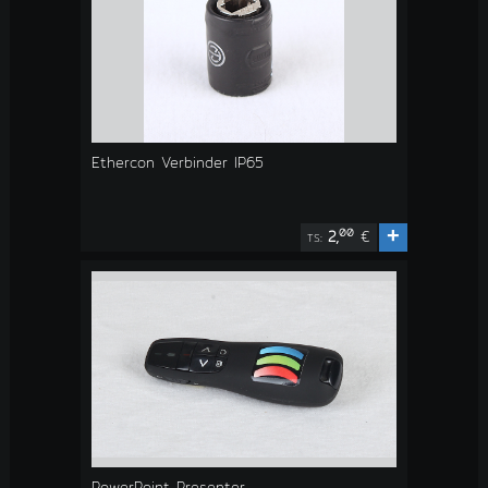
Ethercon Verbinder IP65
+
00
2,
€
TS:
PowerPoint Presenter