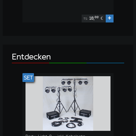
+
00
18,
€
TS:
Entdecken
SET