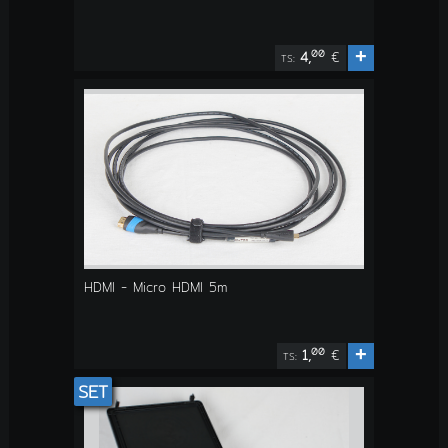
+
00
4,
€
TS:
HDMI - Micro HDMI 5m
+
00
1,
€
TS:
SET