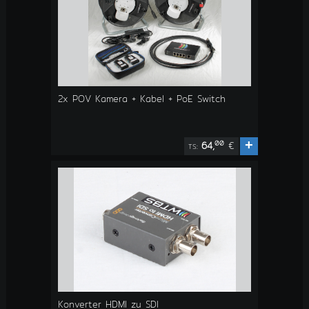
2x POV Kamera + Kabel + PoE Switch
+
00
64,
€
TS:
Konverter HDMI zu SDI