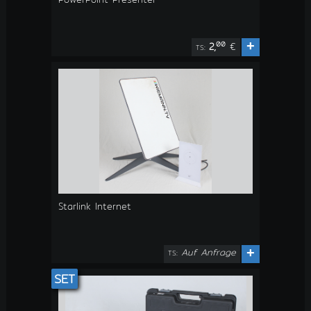
+
00
2,
€
TS:
Starlink Internet
Auf Anfrage
+
TS:
SET