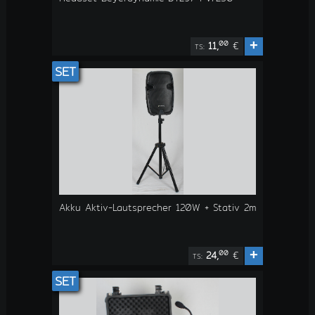
+
00
11,
€
TS:
SET
Akku Aktiv-Lautsprecher 120W + Stativ 2m
+
00
24,
€
TS:
SET