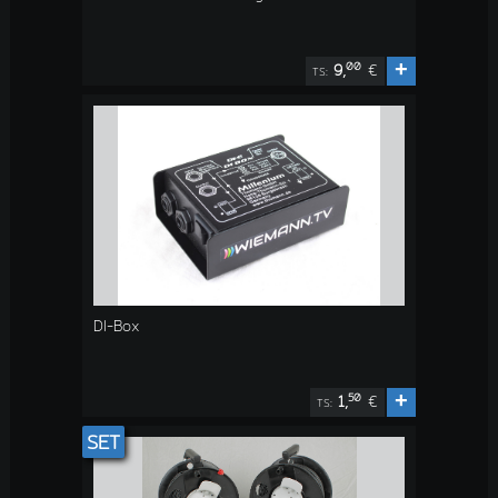
+
00
9,
€
TS:
DI-Box
+
50
1,
€
TS:
SET