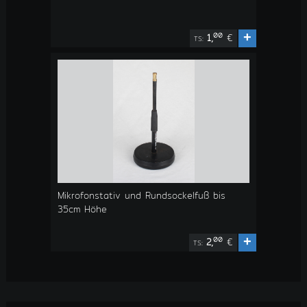
+
00
1,
€
TS:
Mikrofonstativ und Rundsockelfuß bis
35cm Höhe
+
00
2,
€
TS: