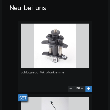
Neu bei uns
Schlagzeug Mikrofonklemme
+
00
1,
€
TS:
SET