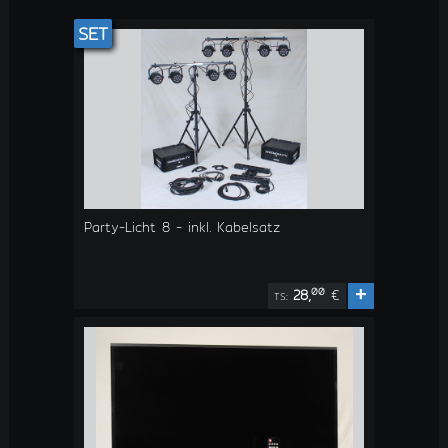
SET
Party-Licht 8 - inkl. Kabelsatz
+
00
28,
€
TS: