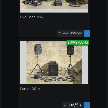
Live-Band 100
Auf Anfrage
+
TS:
EMPFEHLUNG
Party 100-A
+
00
130,
€
TS: