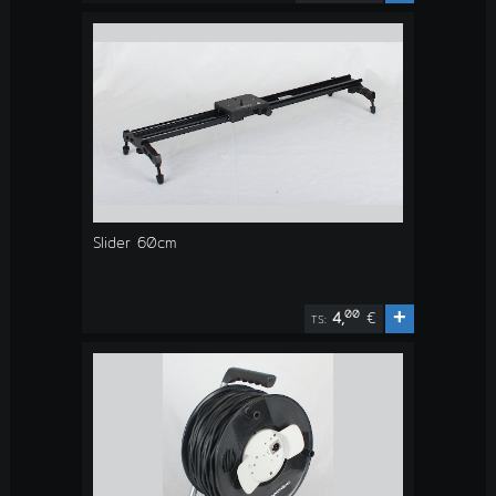
Slider 60cm
+
00
4,
€
TS: