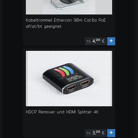
Kabeltrommel Ethercon 90m Cat.6a PoE
af/at/bt geeignet
+
00
4,
€
TS:
HDCP Remover und HDMI Splitter 4K
+
00
3,
€
TS: