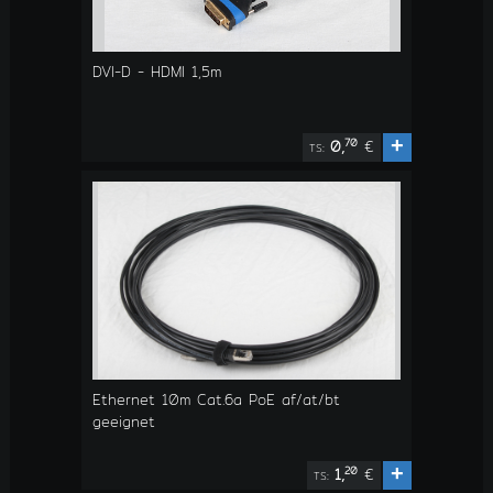
DVI-D - HDMI 1,5m
+
70
0,
€
TS:
Ethernet 10m Cat.6a PoE af/at/bt
geeignet
+
20
1,
€
TS: