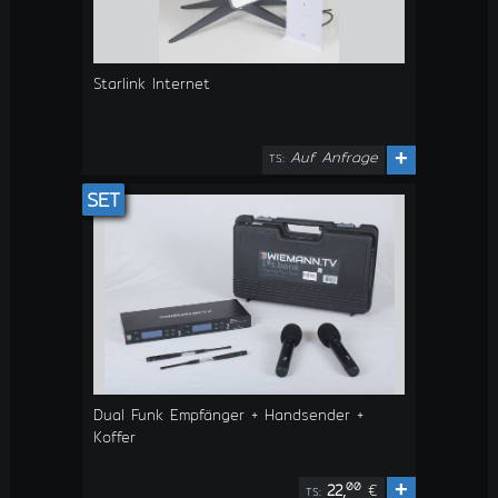
Starlink Internet
Auf Anfrage
+
TS:
SET
Dual Funk Empfänger + Handsender +
Koffer
+
00
22,
€
TS: