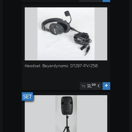
Headset Beyerdynamic DT297-PV/250
+
00
11,
€
TS:
SET