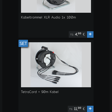
Kabeltrommel XLR Audio 1x 100m
+
00
4,
€
TS:
SET
TetraCord + 90m Kabel
+
00
11,
€
TS: