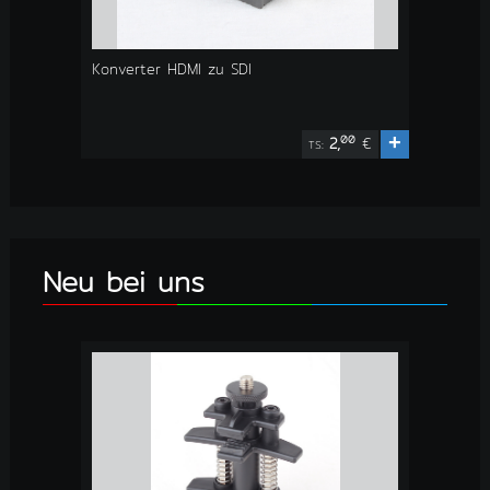
Konverter HDMI zu SDI
+
00
2,
€
TS:
Neu bei uns