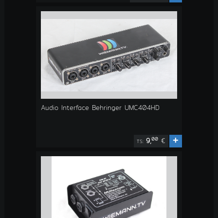
Audio Interface Behringer UMC404HD
+
00
9,
€
TS: