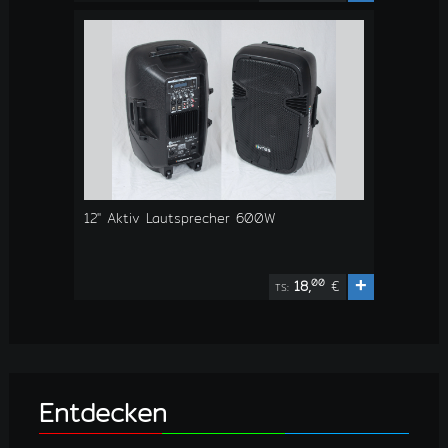
12" Aktiv Lautsprecher 600W
+
00
18,
€
TS:
Entdecken