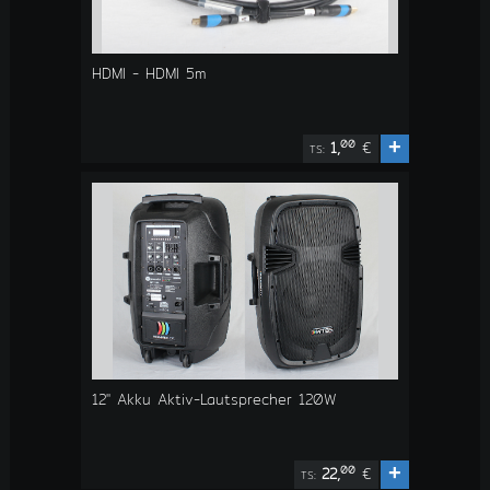
HDMI - HDMI 5m
+
00
1,
€
TS:
12" Akku Aktiv-Lautsprecher 120W
+
00
22,
€
TS: