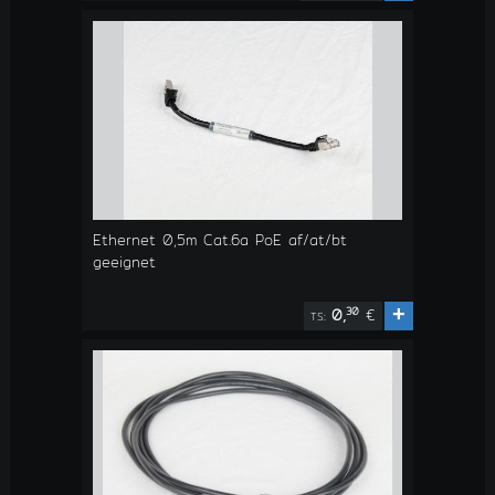
Ethernet 0,5m Cat.6a PoE af/at/bt
geeignet
+
30
0,
€
TS: