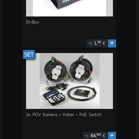
DI-Box
+
50
1,
€
TS:
SET
2x POV Kamera + Kabel + PoE Switch
+
00
64,
€
TS: