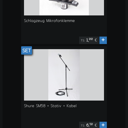
Schlagzeug Mikrofonklemme
+
00
1,
€
TS:
SET
Shure SM58 + Stativ + Kabel
+
50
6,
€
TS: