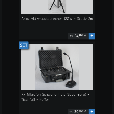
Akku Aktiv-Lautsprecher 120W + Stativ 2m
+
00
24,
€
TS:
SET
7x Mikrofon Schwanenhals (Superniere) +
Tischfuß + Koffer
+
00
39,
€
TS: