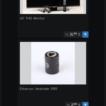
43" FHD Monitor
+
00
21,
€
TS:
Ethercon Verbinder IP65
+
00
2,
€
TS: