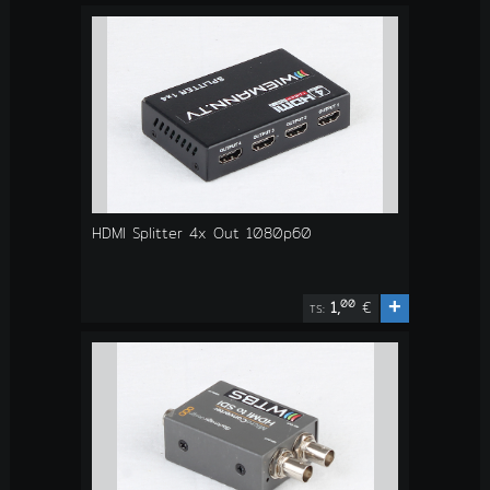
HDMI Splitter 4x Out 1080p60
+
00
1,
€
TS: