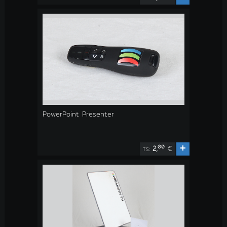
PowerPoint Presenter
+
00
2,
€
TS: