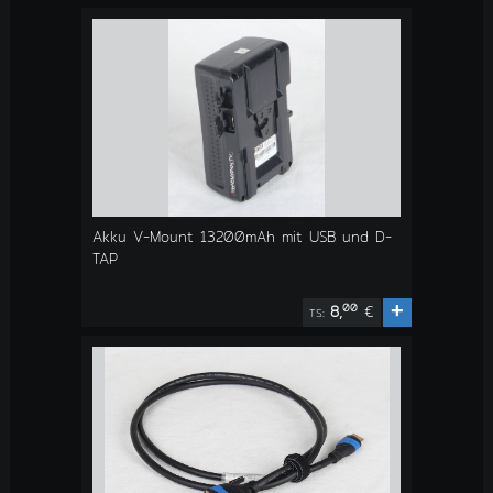
Akku V-Mount 13200mAh mit USB und D-
TAP
+
00
8,
€
TS: