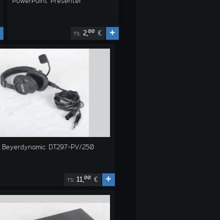
PowerPoint Presenter
+
00
2,
€
TS:
 Beyerdynamic DT297-PV/250
+
00
11,
€
TS: