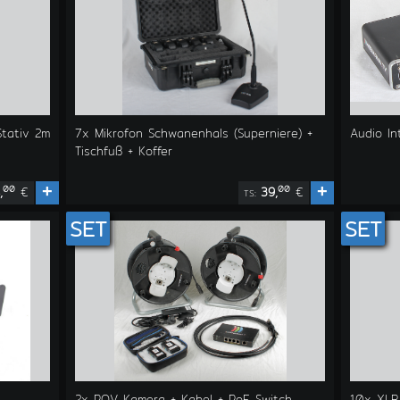
tativ 2m
7x Mikrofon Schwanenhals (Superniere) +
Audio I
Tischfuß + Koffer
+
+
00
00
,
€
39,
€
TS:
SET
SET
2x POV Kamera + Kabel + PoE Switch
10x XLR 