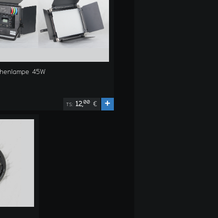
chenlampe 45W
+
00
12,
€
TS: