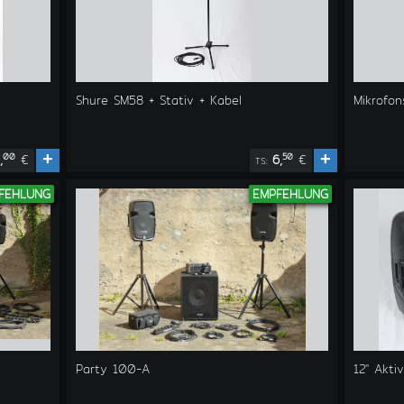
Shure SM58 + Stativ + Kabel
Mikrofon
+
+
00
50
,
€
6,
€
TS:
FEHLUNG
EMPFEHLUNG
Party 100-A
12" Akt