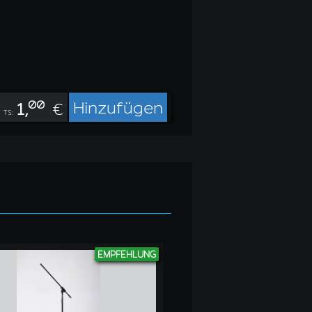
Hinzufügen
1,
00
€
TS:
EMPFEHLUNG