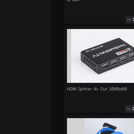
TS:
HDMI Splitter 4x Out 1080p60
1
TS: