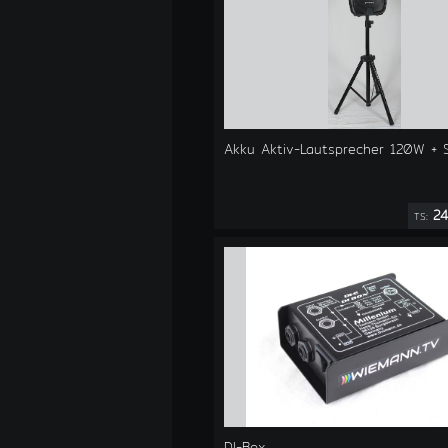
Akku Aktiv-Lautsprecher 120W + S
24
TS:
DI-Box