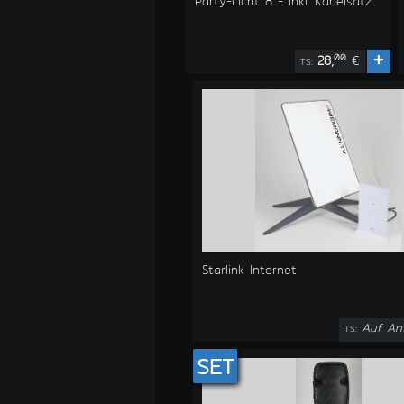
Party-Licht 8 - inkl. Kabelsatz
+
00
28,
€
TS:
Starlink Internet
Auf An
TS:
SET