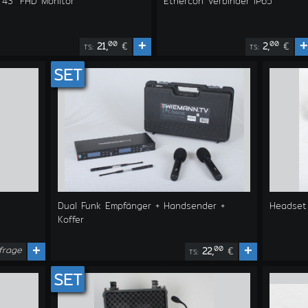
43" FHD Monitor
Ethercon Verbinder IP65
+
+
00
00
21,
€
2,
€
TS:
TS:
SET
Dual Funk Empfänger + Handsender +
Headset
Koffer
frage
+
+
00
22,
€
TS:
SET