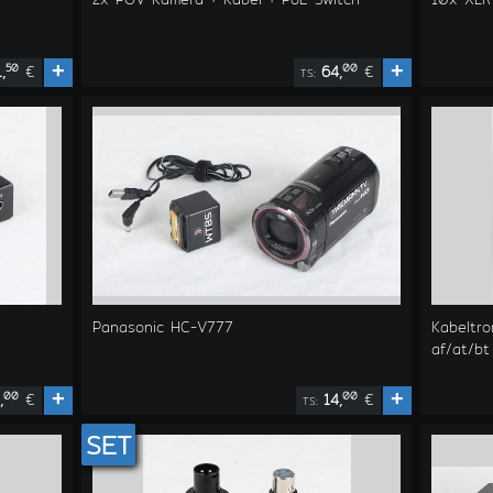
+
+
50
00
1,
€
64,
€
TS:
Panasonic HC-V777
Kabeltr
af/at/bt
+
+
00
00
,
€
14,
€
TS:
SET