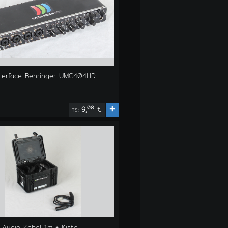
nterface Behringer UMC404HD
+
00
9,
€
TS:
Audio Kabel 1m + Kiste