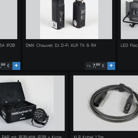
6A IP20
DMX Chauvet DJ D-Fi XLR TX & RX
LED Flä
+
+
00
00
,
€
7,
€
TS:
D PAR mit RGB-WW IP20 + Kiste
XLR Kabel 1,5m