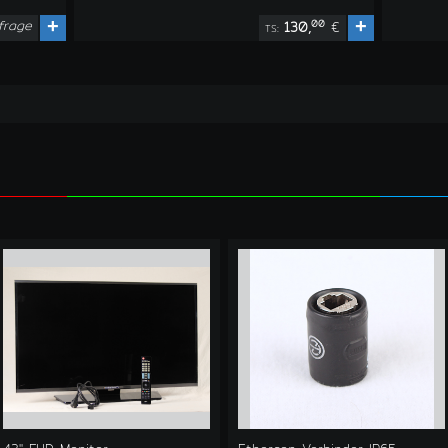
frage
+
+
00
130,
€
TS: