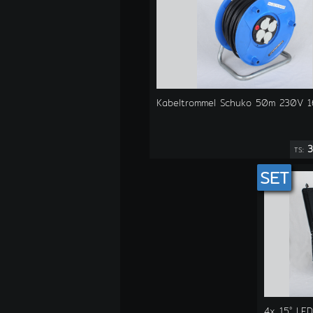
Kabeltrommel Schuko 50m 230V 1
3
TS:
SET
4x 15° LE