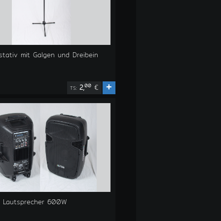
stativ mit Galgen und Dreibein
+
00
2,
€
TS:
iv Lautsprecher 600W