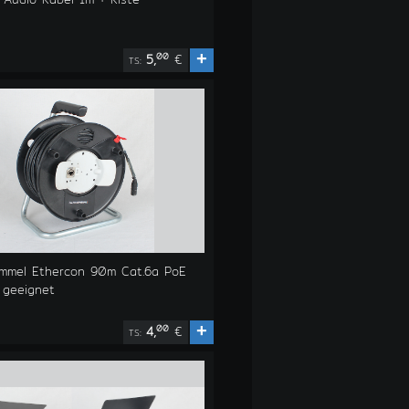
+
00
5,
€
TS:
ommel Ethercon 90m Cat.6a PoE
 geeignet
+
00
4,
€
TS: