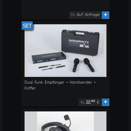
Auf Anfrage
+
TS:
SET
Dual Funk Empfänger + Handsender +
Koffer
+
00
22,
€
TS: