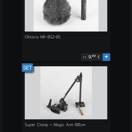
Oktava MK-012-01
+
00
9,
€
TS:
SET
Super Clamp + Magic Arm 60cm