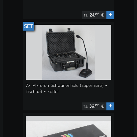
+
00
24,
€
TS:
SET
7x Mikrofon Schwanenhals (Superniere) +
Tischfuß + Koffer
+
00
39,
€
TS: