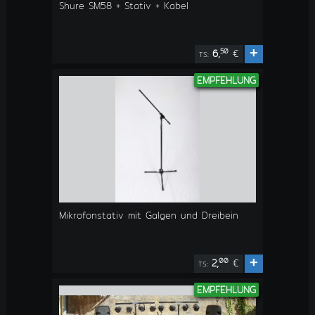
Shure SM58 + Stativ + Kabel
+
50
6,
€
TS:
EMPFEHLUNG
Mikrofonstativ mit Galgen und Dreibein
+
00
2,
€
TS:
EMPFEHLUNG