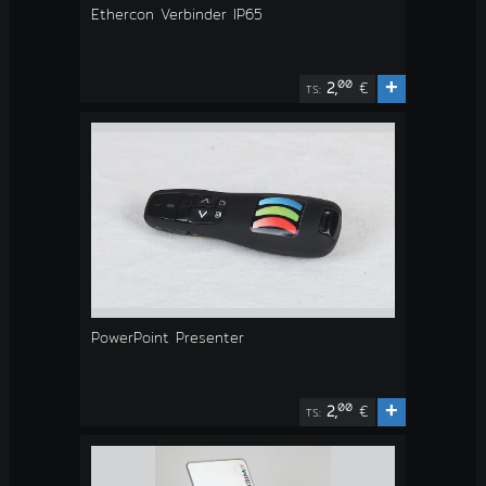
Ethercon Verbinder IP65
+
00
2,
€
TS:
PowerPoint Presenter
+
00
2,
€
TS: