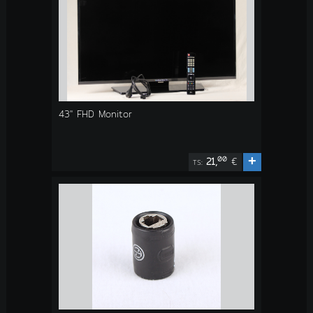
43" FHD Monitor
+
00
21,
€
TS: