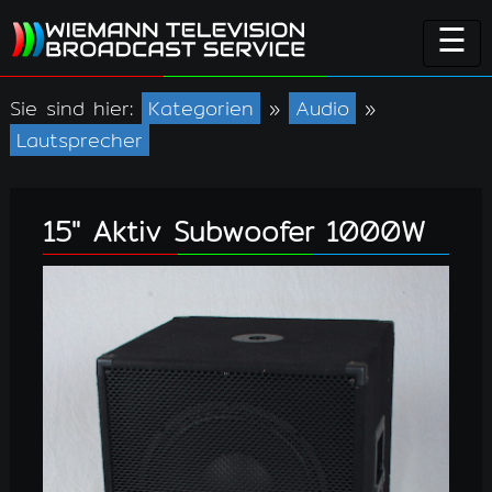
☰
Sie sind hier:
Kategorien
»
Audio
»
Lautsprecher
15" Aktiv Subwoofer 1000W