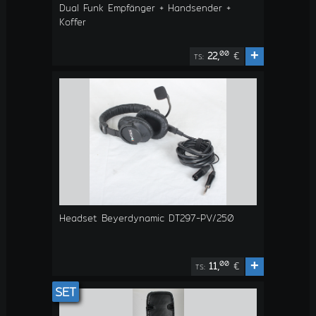
Dual Funk Empfänger + Handsender +
Koffer
+
00
22,
€
TS:
Headset Beyerdynamic DT297-PV/250
+
00
11,
€
TS:
SET