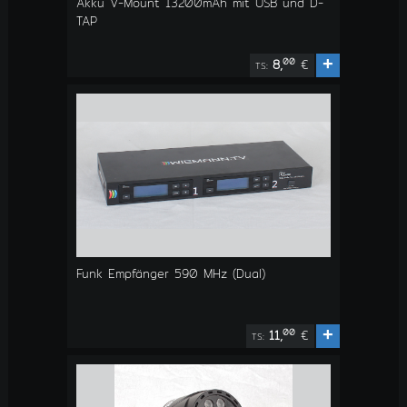
Akku V-Mount 13200mAh mit USB und D-
TAP
+
00
8,
€
TS:
Funk Empfänger 590 MHz (Dual)
+
00
11,
€
TS: