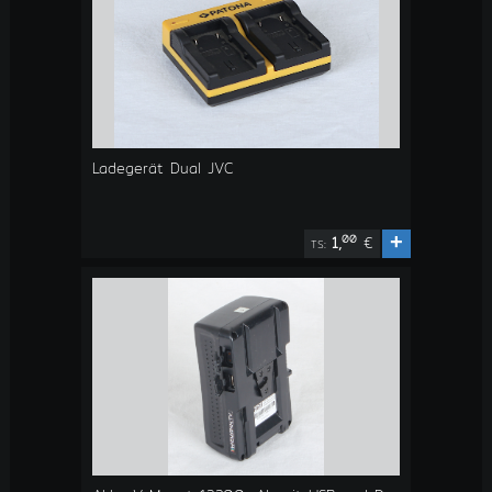
Ladegerät Dual JVC
+
00
1,
€
TS: