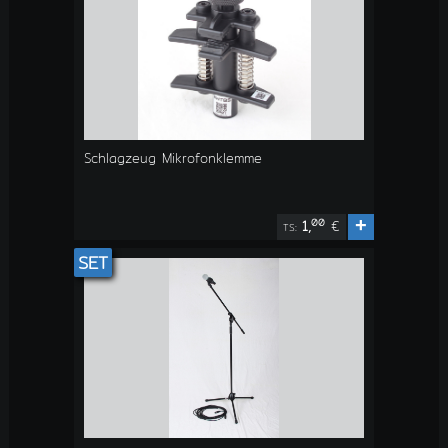
Schlagzeug Mikrofonklemme
+
00
1,
€
TS:
SET