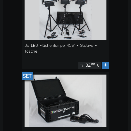
3x LED Flächenlampe 45W + Stative +
Tasche
+
00
32,
€
TS:
SET