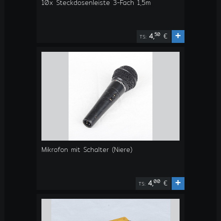
10x Steckdosenleiste 3-Fach 1,5m
+
50
4,
€
TS:
Mikrofon mit Schalter (Niere)
+
00
4,
€
TS: