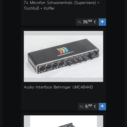
7x Mikrofon Schwanenhals (Superniere) +
Tischfuß + Koffer
+
00
39,
€
TS:
Audio Interface Behringer UMC404HD
+
00
9,
€
TS: