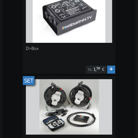
DI-Box
+
50
1,
€
TS:
SET