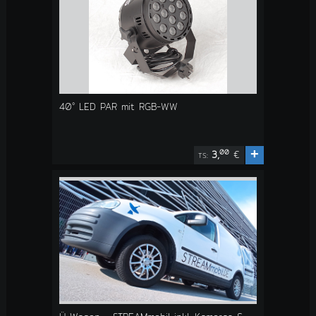
40° LED PAR mit RGB-WW
+
00
3,
€
TS: