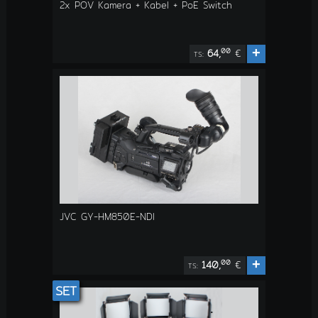
2x POV Kamera + Kabel + PoE Switch
+
00
64,
€
TS:
JVC GY-HM850E-NDI
+
00
140,
€
TS:
SET