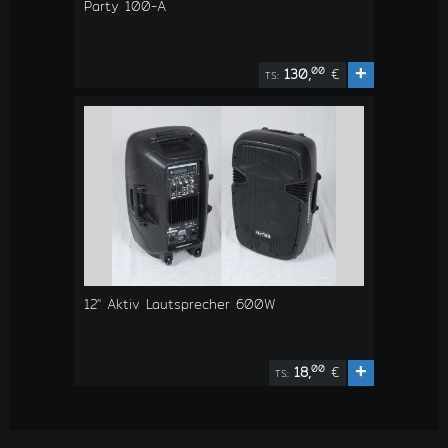
Party 100-A
+
00
130,
€
TS:
12" Aktiv Lautsprecher 600W
+
00
18,
€
TS: