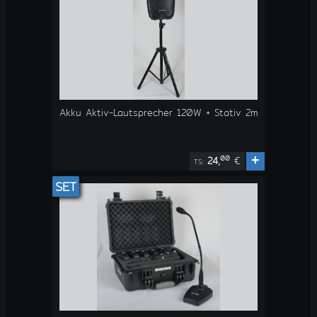
Akku Aktiv-Lautsprecher 120W + Stativ 2m
+
00
24,
€
TS:
SET