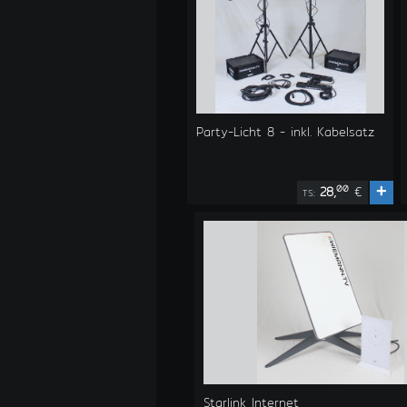
Party-Licht 8 - inkl. Kabelsatz
+
00
28,
€
TS:
Starlink Internet