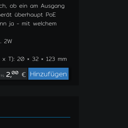
ch, ob ein am Ausgang
Gerät überhaupt PoE
nn ja - mit welchem
a. 2W
x T): 20 × 32 × 123 mm
Hinzufügen
2,
00
€
TS: