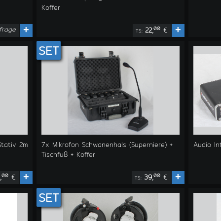
Koffer
frage
+
+
00
22,
€
TS:
SET
tativ 2m
7x Mikrofon Schwanenhals (Superniere) +
Audio I
Tischfuß + Koffer
+
+
00
00
,
€
39,
€
TS:
SET