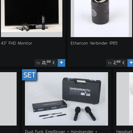
43" FHD Monitor
Ethercon Verbinder IP65
+
+
00
00
21,
€
2,
€
TS:
TS:
SET
Dual Funk Empfänger + Handsender +
Headset