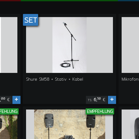
SET
Shure SM58 + Stativ + Kabel
Mikrofon
+
+
00
50
,
€
6,
€
TS:
FEHLUNG
EMPFEHLUNG