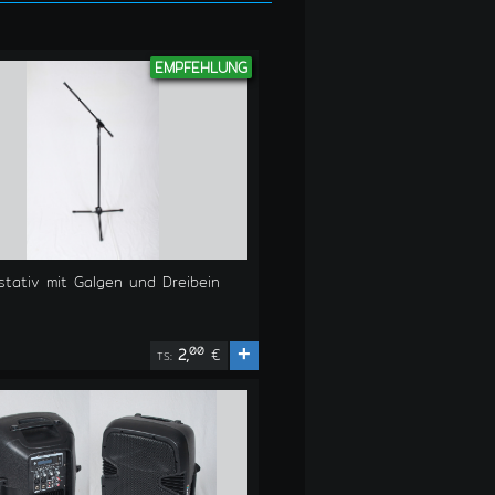
EMPFEHLUNG
stativ mit Galgen und Dreibein
+
00
2,
€
TS: