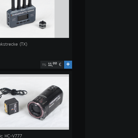
kstrecke (TX)
+
00
11,
€
TS:
ic HC-V777