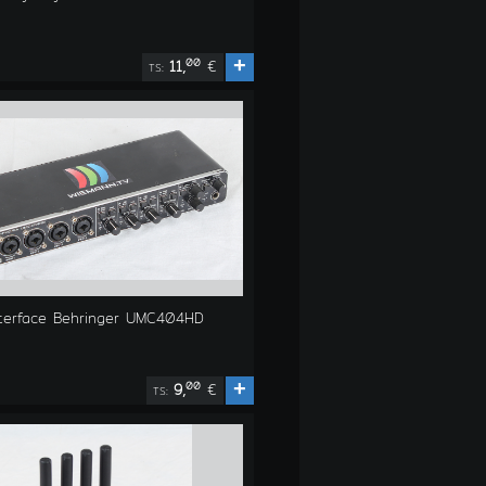
+
00
11,
€
TS:
nterface Behringer UMC404HD
+
00
9,
€
TS: