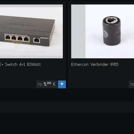
E+ Switch 4+1 83Watt
Ethercon Verbinder IP65
+
00
5,
€
TS:
T