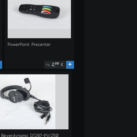
PowerPoint Presenter
+
00
2,
€
TS:
 Beyerdynamic DT297-PV/250