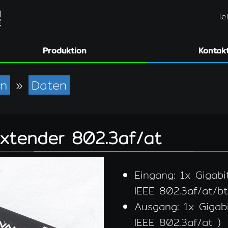
Te
Produktion
Kontak
en
»
Daten
Extender 802.3af/at
Eingang: 1x Gigab
IEEE 802.3af/at/bt
Ausgang: 1x Gigab
IEEE 802.3af/at )