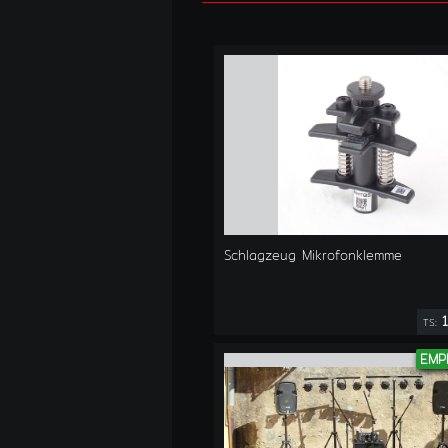
Schlagzeug Mikrofonklemme
1
TS:
EMP