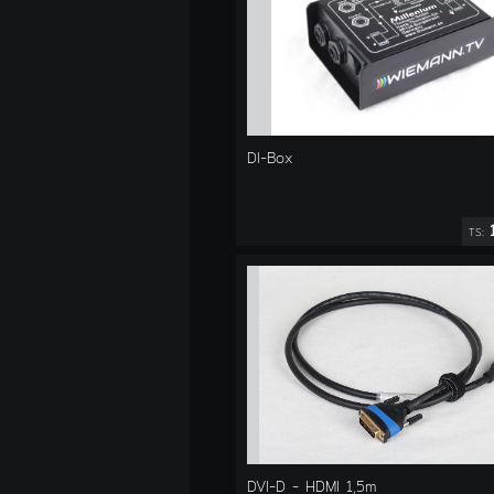
DI-Box
TS:
DVI-D - HDMI 1,5m