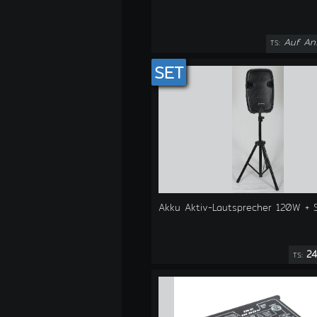
Auf An
TS:
SET
Akku Aktiv-Lautsprecher 120W + S
24
TS: