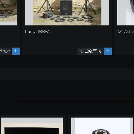
Party 100-A
12" Akt
frage
+
+
00
130,
€
TS: