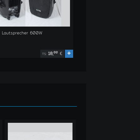
iv Lautsprecher 600W
+
00
18,
€
TS: