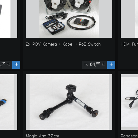
2x POV Kamera + Kabel + PoE Switch
HDMI Fun
+
+
50
00
1,
€
64,
€
TS:
Magic Arm 30cm
Panason